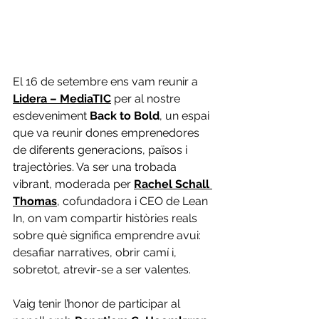
El 16 de setembre ens vam reunir a 
Lidera – MediaTIC
 per al nostre 
esdeveniment 
Back to Bold
, un espai 
que va reunir dones emprenedores 
de diferents generacions, països i 
trajectòries. Va ser una trobada 
vibrant, moderada per 
Rachel Schall 
Thomas
, cofundadora i CEO de Lean 
In, on vam compartir històries reals 
sobre què significa emprendre avui: 
desafiar narratives, obrir camí i, 
sobretot, atrevir-se a ser valentes.
Vaig tenir l’honor de participar al 