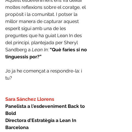
Aquest esdeveniment ens va deixar 
moltes reflexions sobre el coratge, el 
propòsit i la comunitat. I potser la 
millor manera de capturar aquest 
esperit sigui amb una de les 
preguntes que ha guiat Lean In des 
del principi, plantejada per Sheryl 
Sandberg a 
Lean In
: 
“Què faries si no 
tinguessis por?”
Jo ja he començat a respondre-la: i 
tu?
Sara Sánchez Llorens
Panelista a l'esdeveniment Back to 
Bold
Directora d'Estratègia a Lean In 
Barcelona