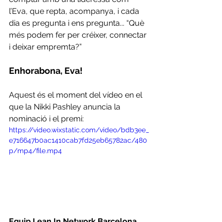
l’Eva, que repta, acompanya, i cada 
dia es pregunta i ens pregunta... “Què 
més podem fer per créixer, connectar 
i deixar empremta?”
Enhorabona, Eva!
Aquest és el moment del vídeo en el 
que la Nikki Pashley anuncia la 
nominació i el premi:
https://video.wixstatic.com/video/bdb3ee_
e716647b0ac1410cab7fd25eb65782ac/480
p/mp4/file.mp4
Equip Lean In Network Barcelona