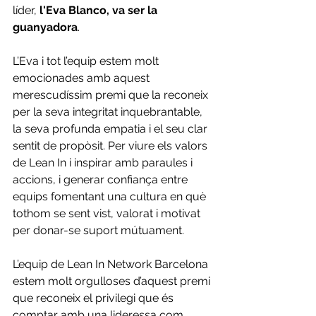
líder, 
l'Eva Blanco, va ser la 
guanyadora
.
L’Eva i tot l’equip estem molt 
emocionades amb aquest 
merescudíssim premi que la reconeix 
per la seva integritat inquebrantable, 
la seva profunda empatia i el seu clar 
sentit de propòsit. Per viure els valors 
de Lean In i inspirar amb paraules i 
accions, i generar confiança entre 
equips fomentant una cultura en què 
tothom se sent vist, valorat i motivat 
per donar-se suport mútuament.
L’equip de Lean In Network Barcelona 
estem molt orgulloses d’aquest premi 
que reconeix el privilegi que és 
comptar amb una lideressa com 