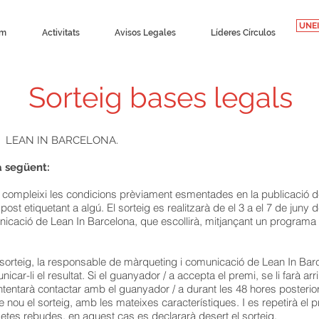
UNEI
om
Activitats
Avisos Legales
Líderes Círculos
Sorteig bases legals
LEAN IN BARCELONA.
a següent:
ompleixi les condicions prèviament esmentades en la publicació de l'
ost etiquetant a algú. El sorteig es realitzarà de el 3 a el 7 de juny 
cació de Lean In Barcelona, que escollirà, mitjançant un programa d
 sorteig, la responsable de màrqueting i comunicació de Lean In Barc
icar-li el resultat. Si el guanyador / a accepta el premi, se li farà ar
ntentarà contactar amb el guanyador / a durant les 48 hores posteriors 
 nou el sorteig, amb les mateixes característiques. I es repetirà el p
rgetes rebudes, en aquest cas es declararà desert el sorteig.