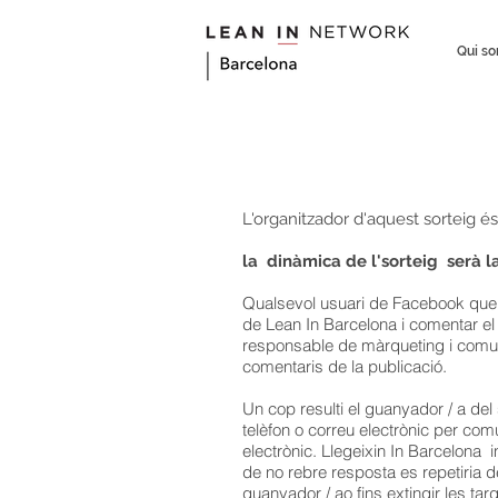
Qui s
L'organitzador d'aquest sorteig és
la
dinàmica de l'sorteig
serà l
Qualsevol usuari de Facebook que c
de Lean In Barcelona i comentar el p
responsable de màrqueting i comuni
comentaris de la publicació.
Un cop resulti el guanyador / a del
telèfon o correu electrònic per comun
electrònic. Llegeixin In Barcelona i
de no rebre resposta es repetiria de
guanyador / ao fins extingir les ta