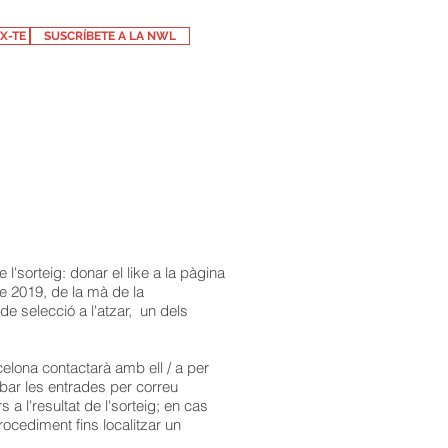
X-TE
SUSCRÍBETE A LA NWL
sorteig: donar el like a la pàgina
de 2019, de la mà de la
e selecció a l'atzar, un dels
elona contactarà amb ell / a per
ribar les entrades per correu
a l'resultat de l'sorteig; en cas
rocediment fins localitzar un