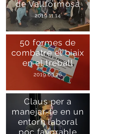
de Vallformosa
2019.11.14
50 formes de
combatre el biaix
en el treball
2019.09.26
Claus per a
manejar-te en un
entorn laboral
poc favorable